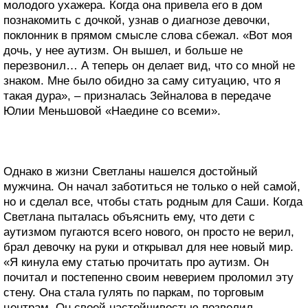
молодого ухажера. Когда она привела его в дом
познакомить с дочкой, узнав о диагнозе девочки,
поклонник в прямом смысле слова сбежал. «Вот моя
дочь, у нее аутизм. Он вышел, и больше не
перезвонил… А теперь он делает вид, что со мной не
знаком. Мне было обидно за саму ситуацию, что я
такая дура», – призналась Зейналова в передаче
Юлии Меньшовой «Наедине со всеми».
Однако в жизни Светланы нашелся достойный
мужчина. Он начал заботиться не только о ней самой,
но и сделал все, чтобы стать родным для Саши. Когда
Светлана пыталась объяснить ему, что дети с
аутизмом пугаются всего нового, он просто не верил,
брал девочку на руки и открывал для нее новый мир.
«Я кинула ему статью прочитать про аутизм. Он
почитал и постепенно своим неверием проломил эту
стену. Она стала гулять по паркам, по торговым
центрам. Он своей настойчивостью позволил