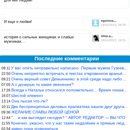
для них людям!
…
egorova...
И еще о любви!
19/11/2015, 08:56
irina-a...
история о сильных женщинах и слабых
18/11/2015, 19:51
мужчинах…
Последние комментарии
У вас опять неправильно написано. Первым мужем Гузеевой был Илья
09:11
Очень неприятно встречать в текстах откровенное враньё… Конкретн
22:50
Очень верный совет Демьяненко: в этой среде надо либо иметь зубы
09:21
А с дочерью то какие зменения?
07:05
Всегда к Наталье относился положительно… Время покажет, что буде
17:26
Шестой элемент.
16:07
Она лысая что-ли?
13:14
Два беспринципных деловых прагматика нашли друг друга и «остепен
10:11
ЖЕЛАНИЕ СЛАВЫ ЛЮБОЙ ЦЕНОЙ.
09:36
"… и как выглядит сегодня? " АВТОР, РЕДАКТОР — ВЫ ЧТО
12:44
Конечно, ужасно, что у нас такие недалёкие и прямые люди… Как мо
11:55
давно пора угомориться
02:54