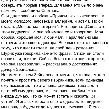
совершить прорыв вперед. Для меня это было очень
важно», – сообщила Светлана.
Они даже завели собаку. «Причем, как выяснилось, у
моего молодого человека и аллергия, и астма. Но он
сказал: „Моя астма потерпит“. Я говорила: „Саша, это
твоя подружка“. И она обнимала ее и говорила: „Моя
собака, хорошая моя, любимая“. Параллельно мы
встретили хорошего доктора. Все вместе это привело к
тому, что к шести годам, на свой день рождения,
Шурик уже говорила какие-то фразы. Стихи ей стали
нравиться, книжки. Собака была как катализатор того,
что она заговорила», – рассказала о достижениях
дочери Зейналова.
Но вместе с тем Зейналова отметила, что она сможет
понять и простить своего избранника, если однажды
ему покажется, что эта ноша слишком тяжела для
него: «Я ему доверяю, мы его очень любим. Но я
иногда думаю, что он может встать и сказать: „Я
устал“. Я знаю, что если он это сделает, то, видимо,
мы правда будем сидеть у него в печенках… Я его