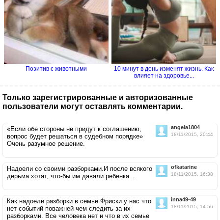
Позитив с животными
10 минут в день изменят жизнь. Как
влияет на здоровье...
Только зарегистрированные и авторизованные
пользователи могут оставлять комментарии.
angela1804
«Если обе стороны не придут к соглашению,
18/11/2015, 20:44
вопрос будет решаться в судебном порядке»
Очень разумное решение.
ofkatarine
Надоели со своими разборками.И после всякого
18/11/2015, 16:38
дерьма хотят, что-бы им давали ребенка…
inna49-49
Как надоели разборки в семье Фриски у нас что
18/11/2015, 14:56
нет событий поважней чем следить за их
разборками. Все человека нет и что в их семье