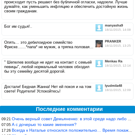
происходит пусть решают без бубличной огласки, надоели. Лучше
думайте, как уменьшить инфляцию и обеспечить достойную жизнь
своим гражданам.
manyasha9
Бог им судья!..
18/11/2015, 14:08
PRANKER
Опять… это дебилоидное семейство
18/11/2015, 13:25
Фриске.......*папа* не мужик, а тряпка половая…
Menkau Ra
" Шепелев вообще не идет на контакт с семьей
18/11/2015, 12:14
певицы", любой нормальный человек обходил
бы эту семейку десятой дорогой.
lyudmila48
Достали! Бедная Жанна! Нет ей покоя и на том
18/11/2015, 12:09
свете! Родители! Успокойтесь!
Последние комментарии
Очень верный совет Демьяненко: в этой среде надо либо иметь зубы
09:21
А с дочерью то какие зменения?
07:05
Всегда к Наталье относился положительно… Время покажет, что буде
17:26