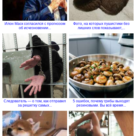
Илон Маск согласился с прогнозом
Фото, на которых пушистики без
об исчезновении...
лишних слов показывают,...
Следователь — о том, как отправил
5 ошибок, почему грибы выходят
за решетку самых...
резиновыми. Вы всё время...