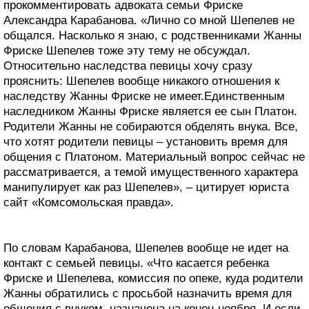
прокомментировать адвоката семьи Фриске
Александра Карабанова. «Лично со мной Шепелев не
общался. Насколько я знаю, с родственниками Жанны
Фриске Шепелев тоже эту тему не обсуждал.
Относительно наследства певицы хочу сразу
прояснить: Шепелев вообще никакого отношения к
наследству Жанны Фриске не имеет.Единственным
наследником Жанны Фриске является ее сын Платон.
Родители Жанны не собираются обделять внука. Все,
что хотят родители певицы – установить время для
общения с Платоном. Материальный вопрос сейчас не
рассматривается, а темой имущественного характера
манипулирует как раз Шепелев», – цитирует юриста
сайт «Комсомольская правда».
По словам Карабанова, Шепелев вообще не идет на
контакт с семьей певицы. «Что касается ребенка
Фриске и Шепелева, комиссия по опеке, куда родители
Жанны обратились с просьбой назначить время для
общения с внуком, назначена на конец ноября. И если