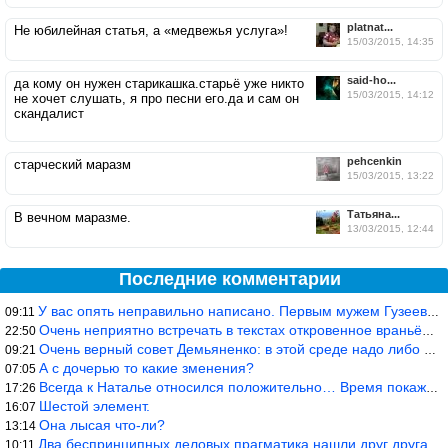
platnat...
Не юбилейная статья, а «медвежья услуга»!
15/03/2015, 14:35
said-ho...
да кому он нужен старикашка.старьё уже никто
15/03/2015, 14:12
не хочет слушать, я про песни его.да и сам он
скандалист
pehcenkin
старческий маразм
15/03/2015, 13:22
Татьяна...
В вечном маразме.
13/03/2015, 12:44
Последние комментарии
У вас опять неправильно написано. Первым мужем Гузеевой был Илья
09:11
Очень неприятно встречать в текстах откровенное враньё… Конкретн
22:50
Очень верный совет Демьяненко: в этой среде надо либо иметь зубы
09:21
А с дочерью то какие зменения?
07:05
Всегда к Наталье относился положительно… Время покажет, что буде
17:26
Шестой элемент.
16:07
Она лысая что-ли?
13:14
Два беспринципных деловых прагматика нашли друг друга и «остепен
10:11