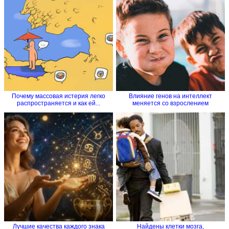
Почему массовая истерия легко
Влияние генов на интеллект
распространяется и как ей...
меняется со взрослением
Лучшие качества каждого знака
Найдены клетки мозга,