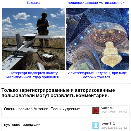
Зодиака
поддерживающие мотивацию при...
Петербург подвергся налету
Архитектурные шедевры, при виде
беспилотников. Удар пришелся...
которых хочется...
Только зарегистрированные и авторизованные
пользователи могут оставлять комментарии.
valenti...
Очень нравится Антонов. Песни чудесные.
15/03/2015, 21:34
vvm47_1
пустоцвет завядший
15/03/2015, 16:32