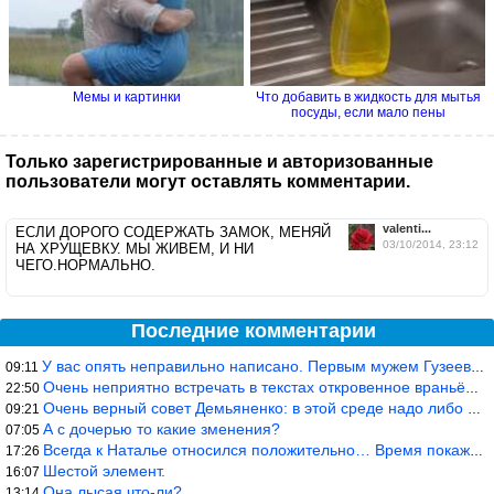
Мемы и картинки
Что добавить в жидкость для мытья
посуды, если мало пены
Только зарегистрированные и авторизованные
пользователи могут оставлять комментарии.
valenti...
ЕСЛИ ДОРОГО СОДЕРЖАТЬ ЗАМОК, МЕНЯЙ
03/10/2014, 23:12
НА ХРУЩЕВКУ. МЫ ЖИВЕМ, И НИ
ЧЕГО.НОРМАЛЬНО.
Последние комментарии
У вас опять неправильно написано. Первым мужем Гузеевой был Илья
09:11
Очень неприятно встречать в текстах откровенное враньё… Конкретн
22:50
Очень верный совет Демьяненко: в этой среде надо либо иметь зубы
09:21
А с дочерью то какие зменения?
07:05
Всегда к Наталье относился положительно… Время покажет, что буде
17:26
Шестой элемент.
16:07
Она лысая что-ли?
13:14