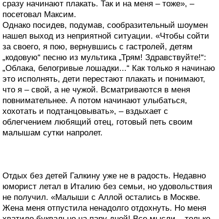
сразу начинают плакать. Так и на меня – тоже», –
посетовал Максим.
Однако посидев, подумав, сообразительный шоумен
нашел выход из неприятной ситуации. «Чтобы сойти
за своего, я пою, вернувшись с гастролей, детям
„кодовую“ песню из мультика „Трям! Здравствуйте!“:
„Облака, белогривые лошадки...“ Как только я начинаю
это исполнять, дети перестают плакать и понимают,
что я – свой, а не чужой. Всматриваются в меня
повнимательнее. А потом начинают улыбаться,
хохотать и подтанцовывать», – вздыхает с
облегчением любящий отец, готовый петь своим
малышам сутки напролет.
Отдых без детей Галкину уже не в радость. Недавно
юморист летал в Италию без семьи, но удовольствия
не получил. «Малыши с Аллой остались в Москве.
Жена меня отпустила ненадолго отдохнуть. Но меня
хватило буквально на пару дней! Все мысли – только