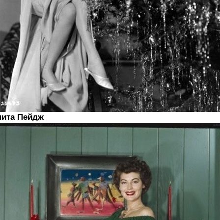
нита Пейдж