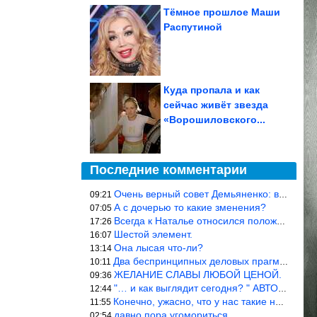
Тёмное прошлое Маши
Распутиной
Куда пропала и как
сейчас живёт звезда
«Ворошиловского...
Последние комментарии
Очень верный совет Демьяненко: в этой среде надо либо иметь зубы
09:21
А с дочерью то какие зменения?
07:05
Всегда к Наталье относился положительно… Время покажет, что буде
17:26
Шестой элемент.
16:07
Она лысая что-ли?
13:14
Два беспринципных деловых прагматика нашли друг друга и «остепен
10:11
ЖЕЛАНИЕ СЛАВЫ ЛЮБОЙ ЦЕНОЙ.
09:36
"… и как выглядит сегодня? " АВТОР, РЕДАКТОР — ВЫ ЧТО
12:44
Конечно, ужасно, что у нас такие недалёкие и прямые люди… Как мо
11:55
давно пора угомориться
02:54