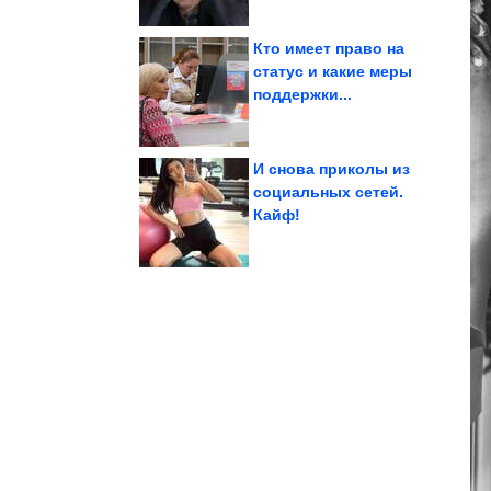
Кто имеет право на
статус и какие меры
поддержки...
независимо от цены
выглядят дорого
Вещи, которые
И снова приколы из
социальных сетей.
Кайф!
Шикардятина!
Женские приколы.