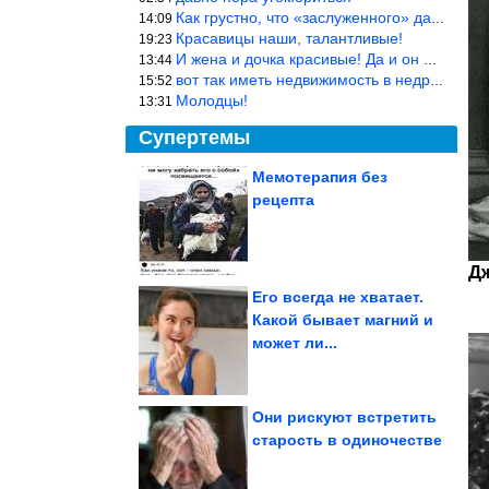
Как грустно, что «заслуженного» дают не заслуженно, а (чаще) по-
14:09
Красавицы наши, талантливые!
19:23
И жена и дочка красивые! Да и он настоящий мужик!
13:44
вот так иметь недвижимость в недружественных странах Могут забра
15:52
Молодцы!
13:31
Супертемы
Мемотерапия без
рецепта
А ведь всё же в точку!
Д
Его всегда не хватает.
Какой бывает магний и
Копеечная таблетка и
может ли...
комнатные растения
оживают на глазах
Они рискуют встретить
старость в одиночестве
Сборник запрещённого ржача