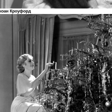
жоан Кроуфорд