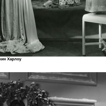
жин Харлоу